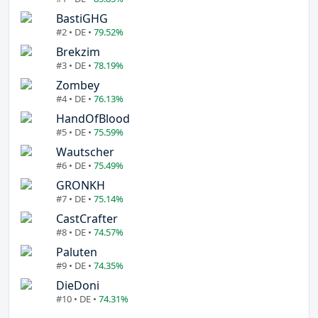
BastiGHG
#2 • DE •
79.52%
Brekzim
#3 • DE •
78.19%
Zombey
#4 • DE •
76.13%
HandOfBlood
#5 • DE •
75.59%
Wautscher
#6 • DE •
75.49%
GRONKH
#7 • DE •
75.14%
CastCrafter
#8 • DE •
74.57%
Paluten
#9 • DE •
74.35%
DieDoni
#10 • DE •
74.31%