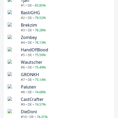
Tjan
#1 • DE •
85.85%
BastiGHG
#2 • DE •
79.52%
Brekzim
#3 • DE •
78.28%
Zombey
#4 • DE •
76.13%
HandOfBlood
#5 • DE •
75.59%
Wautscher
#6 • DE •
75.49%
GRONKH
#7 • DE •
75.14%
Paluten
#8 • DE •
74.68%
CastCrafter
#9 • DE •
74.57%
DieDoni
#10 • DE •
74.31%