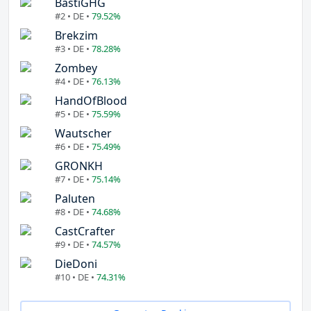
BastiGHG
#2 • DE •
79.52%
Brekzim
#3 • DE •
78.28%
Zombey
#4 • DE •
76.13%
HandOfBlood
#5 • DE •
75.59%
Wautscher
#6 • DE •
75.49%
GRONKH
#7 • DE •
75.14%
Paluten
#8 • DE •
74.68%
CastCrafter
#9 • DE •
74.57%
DieDoni
#10 • DE •
74.31%