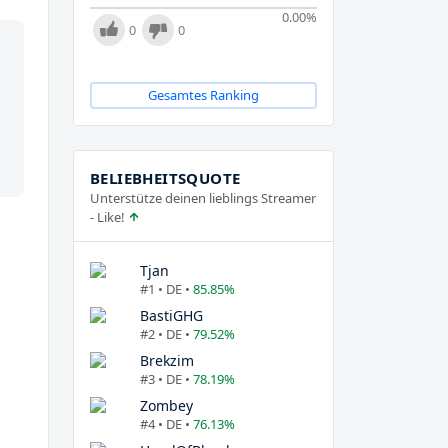
0.00
%
0
0
Gesamtes Ranking
BELIEBHEITSQUOTE
Unterstütze deinen lieblings Streamer
- Like!
Tjan
#1 • DE •
85.85%
BastiGHG
#2 • DE •
79.52%
Brekzim
#3 • DE •
78.19%
Zombey
#4 • DE •
76.13%