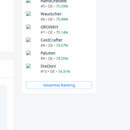
HandOfBlood
#5 • DE •
75.59%
Wautscher
#6 • DE •
75.49%
GRONKH
#7 • DE •
75.14%
CastCrafter
#8 • DE •
74.57%
Paluten
#9 • DE •
74.35%
DieDoni
#10 • DE •
74.31%
Gesamtes Ranking