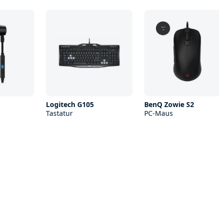
3
Logitech G105
BenQ Zowie S2
Tastatur
PC-Maus