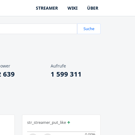
STREAMER
WIKI
ÜBER
Suche
lower
Aufrufe
2 639
1 599 311
str_streamer_put_like
0.00
%