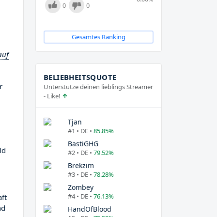
0
0
Gesamtes Ranking
auf
BELIEBHEITSQUOTE
r
Unterstütze deinen lieblings Streamer
- Like!
Tjan
#1 • DE •
85.85%
BastiGHG
ld
#2 • DE •
79.52%
Brekzim
#3 • DE •
78.28%
Zombey
#4 • DE •
76.13%
aft
nd
HandOfBlood