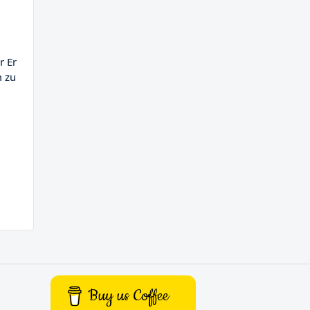
r Er
m zu
Buy us Coffee