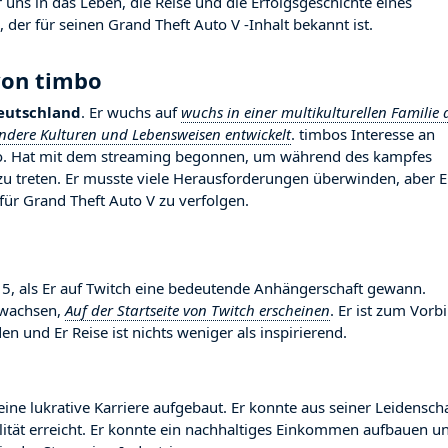
uns in das Leben, die Reise und die Erfolgsgeschichte eines
 der für seinen Grand Theft Auto V -Inhalt bekannt ist.
von timbo
eutschland
. Er wuchs auf
wuchs in einer multikulturellen Familie 
andere Kulturen und Lebensweisen entwickelt
. timbos Interesse an
y/o. Hat mit dem streaming begonnen, um während des kampfes
zu treten. Er musste viele Herausforderungen überwinden, aber E
für Grand Theft Auto V zu verfolgen.
 als Er auf Twitch eine bedeutende Anhängerschaft gewann.
gewachsen,
Auf der Startseite von Twitch erscheinen
. Er ist zum Vorbi
 und Er Reise ist nichts weniger als inspirierend.
eine lukrative Karriere aufgebaut. Er konnte aus seiner Leidensch
ilität erreicht. Er konnte ein nachhaltiges Einkommen aufbauen u