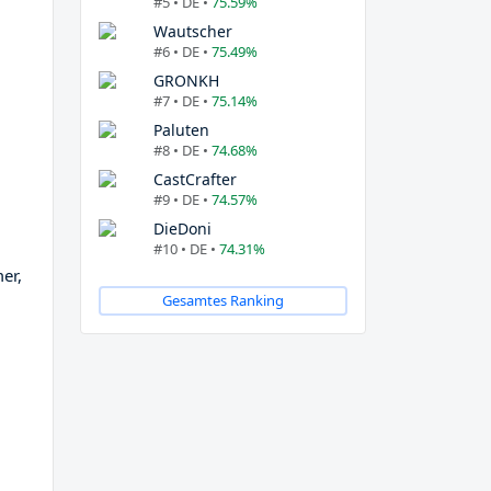
#5 • DE •
75.59%
Wautscher
#6 • DE •
75.49%
GRONKH
#7 • DE •
75.14%
Paluten
#8 • DE •
74.68%
CastCrafter
#9 • DE •
74.57%
DieDoni
#10 • DE •
74.31%
er,
Gesamtes Ranking