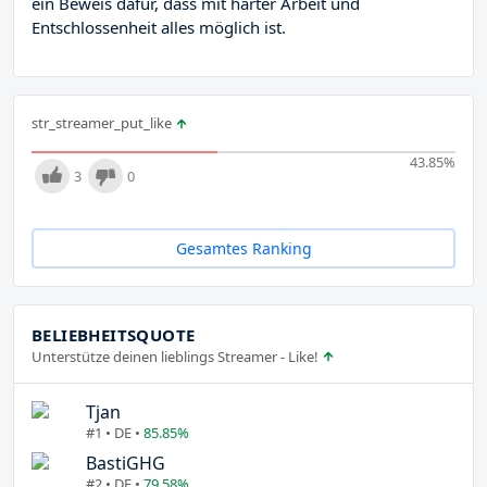
ein Beweis dafür, dass mit harter Arbeit und
Entschlossenheit alles möglich ist.
str_streamer_put_like
43.85
%
3
0
Gesamtes Ranking
BELIEBHEITSQUOTE
Unterstütze deinen lieblings Streamer - Like!
Tjan
#1 • DE •
85.85%
BastiGHG
#2 • DE •
79.58%