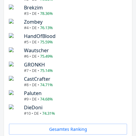
Brekzim
#3 • DE •
78.36%
Zombey
#4 • DE •
76.13%
HandOfBlood
#5 • DE •
75.59%
Wautscher
#6 • DE •
75.49%
GRONKH
#7 • DE •
75.14%
CastCrafter
#8 • DE •
74.71%
Paluten
#9 • DE •
74.68%
DieDoni
#10 • DE •
74.31%
Gesamtes Ranking