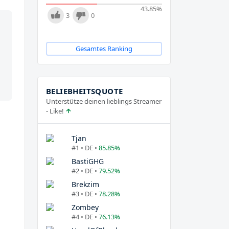
43.85
%
3
0
Gesamtes Ranking
BELIEBHEITSQUOTE
Unterstütze deinen lieblings Streamer
- Like!
Tjan
#1 • DE •
85.85%
BastiGHG
#2 • DE •
79.52%
Brekzim
#3 • DE •
78.28%
Zombey
#4 • DE •
76.13%