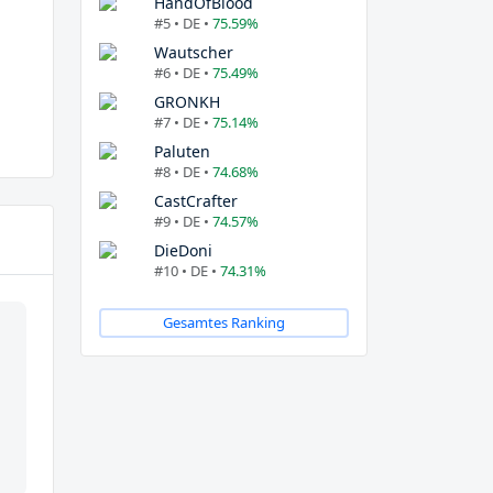
HandOfBlood
#5 • DE •
75.59%
Wautscher
#6 • DE •
75.49%
GRONKH
#7 • DE •
75.14%
Paluten
#8 • DE •
74.68%
CastCrafter
#9 • DE •
74.57%
DieDoni
#10 • DE •
74.31%
Gesamtes Ranking