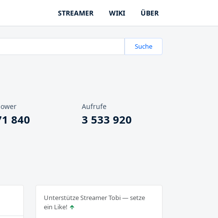
STREAMER
WIKI
ÜBER
Suche
lower
Aufrufe
71 840
3 533 920
Unterstütze Streamer Tobi — setze
ein Like!