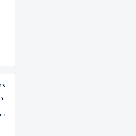
hre
en
ren