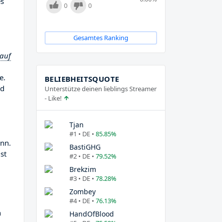
es
0
0
Gesamtes Ranking
 auf
e.
BELIEBHEITSQUOTE
ld
Unterstütze deinen lieblings Streamer
- Like!
Tjan
#1 • DE •
85.85%
nn.
BastiGHG
ist
#2 • DE •
79.52%
Brekzim
#3 • DE •
78.28%
Zombey
#4 • DE •
76.13%
n
HandOfBlood