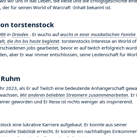
o wir uns in das Leben, die Reise und die Erfolgsgeschichte ein
 der für seinen World of Warcraft -Inhalt bekannt ist.
von torstenstock
989
in
Dresden
. Er wuchs auf
wuchs in einer musikalischen Familie
t, die ihn bis heute begleitet
. torstenstocks Interesse an World of
rschiedenen jobs gearbeitet, bevor er auf twitch erfolgreich wurd
en, aber Er war immer entschlossen, seine Leidenschaft für Wor
m Ruhm
r 2023, als Er auf Twitch eine bedeutende Anhängerschaft gewa
gewachsen,
Mit anderen beliebten Streamern zusammenarbeiten
. Er 
mer geworden und Er Reise ist nichts weniger als inspirierend.
stock eine lukrative Karriere aufgebaut. Er konnte aus seiner
nzielle Stabilität erreicht. Er konnte ein nachhaltiges Einkomme