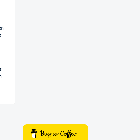
m
en
e
t
n
Buy us Coffee