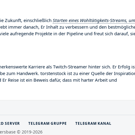
ie Zukunft, einschließlich
Starten eines Wohltätigkeits-Streams, u
trebt immer danach, Er Inhalt zu verbessern und den bestmöglich
viele aufregende Projekte in der Pipeline und freut sich darauf, si
kenswerte Karriere als Twitch-Streamer hinter sich. Er Erfolg is
abe zum Handwerk. torstenstock ist zu einer Quelle der Inspiratio
r Reise ist ein Beweis dafür, dass mit harter Arbeit und
RD SERVER
TELEGRAM GRUPPE
TELEGRAM KANAL
ersbase © 2019-2026