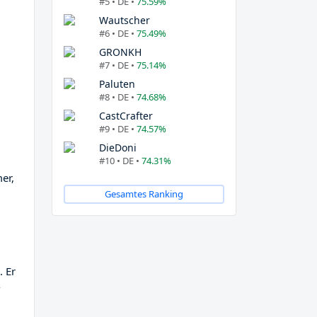
#5 • DE •
75.59%
Wautscher
#6 • DE •
75.49%
GRONKH
#7 • DE •
75.14%
Paluten
#8 • DE •
74.68%
CastCrafter
#9 • DE •
74.57%
DieDoni
#10 • DE •
74.31%
er,
Gesamtes Ranking
. Er
-