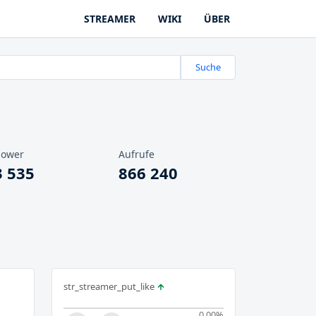
STREAMER
WIKI
ÜBER
Suche
lower
Aufrufe
3 535
866 240
str_streamer_put_like
0.00
%