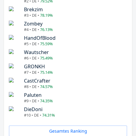
#2 • DE •
79.52%
Brekzim
#3 • DE •
78.19%
Zombey
#4 • DE •
76.13%
HandOfBlood
#5 • DE •
75.59%
Wautscher
#6 • DE •
75.49%
GRONKH
#7 • DE •
75.14%
CastCrafter
#8 • DE •
74.57%
Paluten
#9 • DE •
74.35%
DieDoni
#10 • DE •
74.31%
Gesamtes Ranking