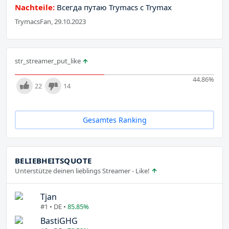
Nachteile:
Всегда путаю Trymacs с Trymax
TrymacsFan, 29.10.2023
str_streamer_put_like
44.86
%
22
14
Gesamtes Ranking
BELIEBHEITSQUOTE
Unterstütze deinen lieblings Streamer - Like!
Tjan
#1 • DE •
85.85%
BastiGHG