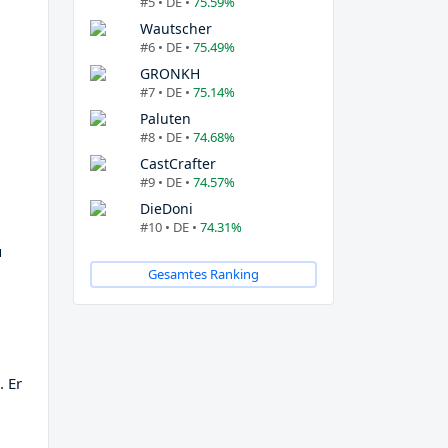
#5 • DE •
75.59%
Wautscher
#6 • DE •
75.49%
GRONKH
#7 • DE •
75.14%
Paluten
#8 • DE •
74.68%
CastCrafter
#9 • DE •
74.57%
DieDoni
#10 • DE •
74.31%
u
Gesamtes Ranking
. Er