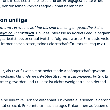
 uns in das Leben, die Reise und die Erfolgsgeschichte eines
 der für seinen Rocket League -Inhalt bekannt ist.
on uniliga
rtmund
. Er wuchs auf
hat als Kind mit einigen gesundheitlichen
folgreich überwunden
. uniligas Interesse an Rocket League begann
gearbeitet, bevor er auf twitch erfolgreich wurde. Er musste viele
immer entschlossen, seine Leidenschaft für Rocket League zu
m
7, als Er auf Twitch eine bedeutende Anhängerschaft gewann.
gewachsen,
Mit anderen beliebten Streamern zusammenarbeiten
. Er 
mer geworden und Er Reise ist nichts weniger als inspirierend.
 eine lukrative Karriere aufgebaut. Er konnte aus seiner Leidensch
ilität erreicht. Er konnte ein nachhaltiges Einkommen aufbauen u