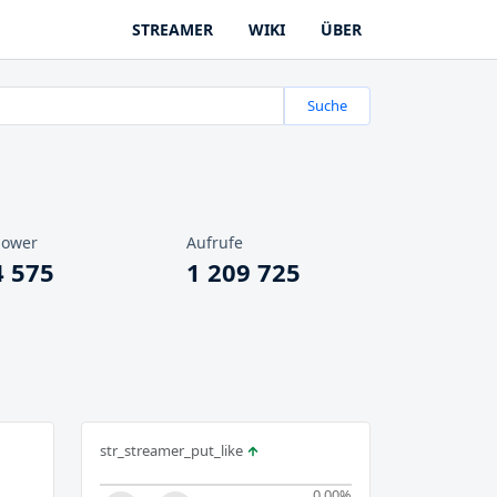
STREAMER
WIKI
ÜBER
Suche
lower
Aufrufe
4 575
1 209 725
str_streamer_put_like
0.00
%