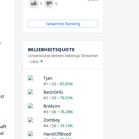
0
0
Gesamtes Ranking
,
BELIEBHEITSQUOTE
Unterstütze deinen lieblings Streamer
- Like!
Tjan
#1 • DE •
85.85%
BastiGHG
ist
#2 • DE •
79.52%
Brekzim
#3 • DE •
78.28%
Zombey
#4 • DE •
76.13%
aft
nd
HandOfBlood