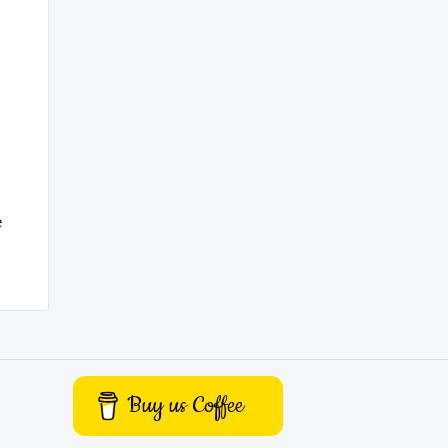
e
Buy us Coffee