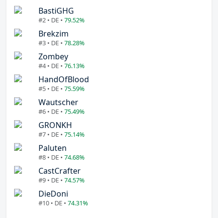
BastiGHG
#2 • DE •
79.52%
Brekzim
#3 • DE •
78.28%
Zombey
#4 • DE •
76.13%
HandOfBlood
#5 • DE •
75.59%
Wautscher
#6 • DE •
75.49%
GRONKH
#7 • DE •
75.14%
Paluten
#8 • DE •
74.68%
CastCrafter
#9 • DE •
74.57%
DieDoni
#10 • DE •
74.31%