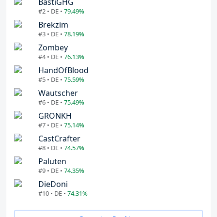
BastiGHG
#2 • DE •
79.49%
Brekzim
#3 • DE •
78.19%
Zombey
#4 • DE •
76.13%
HandOfBlood
#5 • DE •
75.59%
Wautscher
#6 • DE •
75.49%
GRONKH
#7 • DE •
75.14%
CastCrafter
#8 • DE •
74.57%
Paluten
#9 • DE •
74.35%
DieDoni
#10 • DE •
74.31%