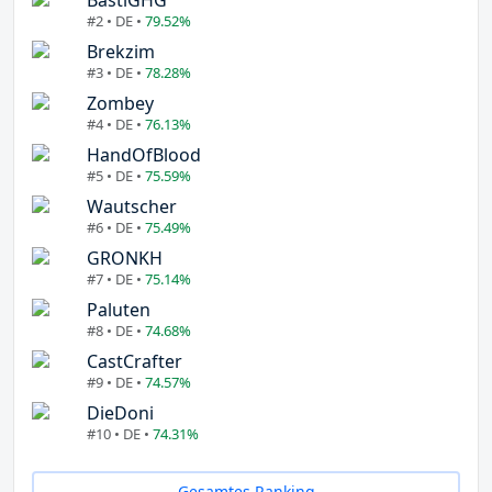
#2 • DE •
79.52%
Brekzim
#3 • DE •
78.28%
Zombey
#4 • DE •
76.13%
HandOfBlood
#5 • DE •
75.59%
Wautscher
#6 • DE •
75.49%
GRONKH
#7 • DE •
75.14%
Paluten
#8 • DE •
74.68%
CastCrafter
#9 • DE •
74.57%
DieDoni
#10 • DE •
74.31%
Gesamtes Ranking