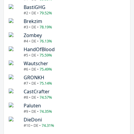
BastiGHG
#2 • DE •
79.52%
Brekzim
#3 • DE •
78.19%
Zombey
#4 • DE •
76.13%
HandOfBlood
#5 • DE •
75.59%
Wautscher
#6 • DE •
75.49%
GRONKH
#7 • DE •
75.14%
CastCrafter
#8 • DE •
74.57%
Paluten
#9 • DE •
74.35%
DieDoni
#10 • DE •
74.31%