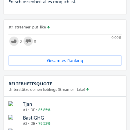
Entschlossenheit alles möglich ist.
str_streamer_put_like
0.00
%
0
0
Gesamtes Ranking
BELIEBHEITSQUOTE
Unterstütze deinen lieblings Streamer - Like!
Tjan
#1 • DE •
85.85%
BastiGHG
#2 • DE •
79.52%