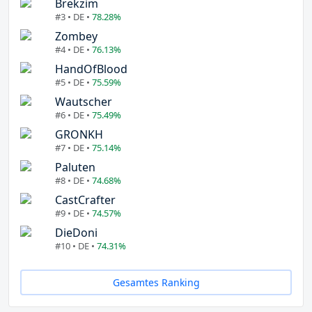
Brekzim
#3 • DE •
78.28%
Zombey
#4 • DE •
76.13%
HandOfBlood
#5 • DE •
75.59%
Wautscher
#6 • DE •
75.49%
GRONKH
#7 • DE •
75.14%
Paluten
#8 • DE •
74.68%
CastCrafter
#9 • DE •
74.57%
DieDoni
#10 • DE •
74.31%
Gesamtes Ranking