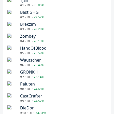
Tjan
#1 • DE •
85.85%
BastiGHG
#2 • DE •
79.52%
Brekzim
#3 • DE •
78.28%
Zombey
#4 • DE •
76.13%
HandOfBlood
#5 • DE •
75.59%
Wautscher
#6 • DE •
75.49%
GRONKH
#7 • DE •
75.14%
Paluten
#8 • DE •
74.68%
CastCrafter
#9 • DE •
74.57%
DieDoni
#10 • DE •
74.31%