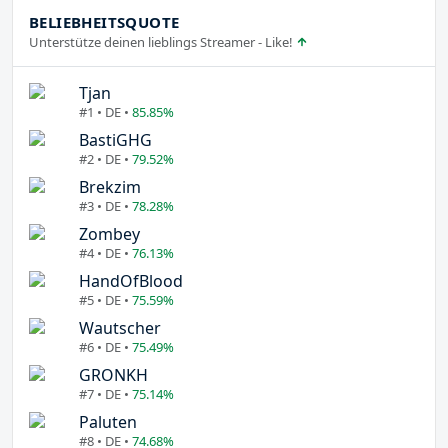
BELIEBHEITSQUOTE
Unterstütze deinen lieblings Streamer - Like!
Tjan
#1 • DE •
85.85%
BastiGHG
#2 • DE •
79.52%
Brekzim
#3 • DE •
78.28%
Zombey
#4 • DE •
76.13%
HandOfBlood
#5 • DE •
75.59%
Wautscher
#6 • DE •
75.49%
GRONKH
#7 • DE •
75.14%
Paluten
#8 • DE •
74.68%