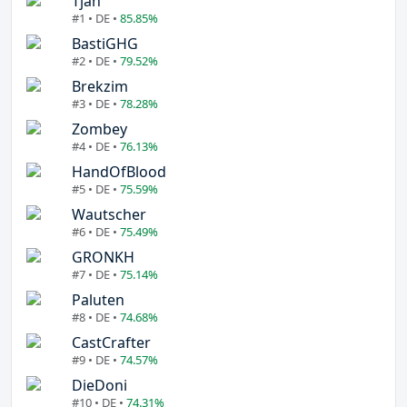
Tjan
#1 • DE •
85.85%
BastiGHG
#2 • DE •
79.52%
Brekzim
#3 • DE •
78.28%
Zombey
#4 • DE •
76.13%
HandOfBlood
#5 • DE •
75.59%
Wautscher
#6 • DE •
75.49%
GRONKH
#7 • DE •
75.14%
Paluten
#8 • DE •
74.68%
CastCrafter
#9 • DE •
74.57%
DieDoni
#10 • DE •
74.31%