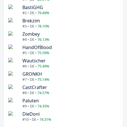
BastiGHG
#2 • DE •
79.49%
Brekzim
#3 • DE •
78.10%
Zombey
#4 • DE •
76.13%
HandOfBlood
#5 • DE •
75.59%
Wautscher
#6 • DE •
75.49%
GRONKH
#7 • DE •
75.14%
CastCrafter
#8 • DE •
74.57%
Paluten
#9 • DE •
74.35%
DieDoni
#10 • DE •
74.31%