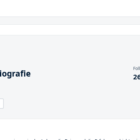
Fol
iografie
2