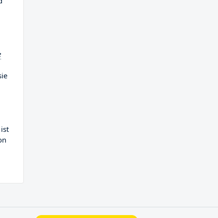
d
e
sie
ist
on