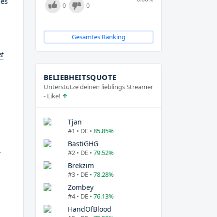
nes
0
0
Gesamtes Ranking
et
BELIEBHEITSQUOTE
Unterstütze deinen lieblings Streamer
- Like!
Tjan
#1 • DE •
85.85%
BastiGHG
.
#2 • DE •
79.52%
Brekzim
#3 • DE •
78.28%
Zombey
#4 • DE •
76.13%
HandOfBlood