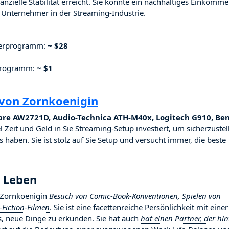
nzielle Stabilität erreicht. Sie konnte ein nachhaltiges Einkomm
Unternehmer in der Streaming-Industrie.
nerprogramm:
~ $28
rprogramm:
~ $1
 von Zornkoenigin
are AW2721D, Audio-Technica ATH-M40x, Logitech G910, Be
el Zeit und Geld in Sie Streaming-Setup investiert, um sicherzustel
 haben. Sie ist stolz auf Sie Setup und versucht immer, die beste
s Leben
t Zornkoenigin
Besuch von Comic-Book-Konventionen, Spielen von
Fiction-Filmen
. Sie ist eine facettenreiche Persönlichkeit mit einer
es, neue Dinge zu erkunden. Sie hat auch
hat einen Partner, der hin