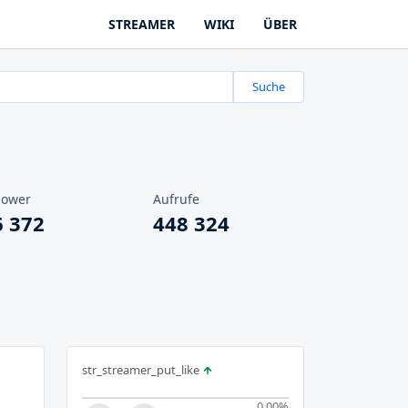
STREAMER
WIKI
ÜBER
Suche
lower
Aufrufe
6 372
448 324
str_streamer_put_like
0.00
%