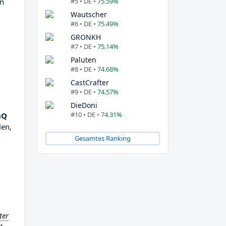
#5 • DE •
75.59%
en
Wautscher
#6 • DE •
75.49%
GRONKH
#7 • DE •
75.14%
Paluten
#8 • DE •
74.68%
CastCrafter
#9 • DE •
74.57%
DieDoni
#10 • DE •
74.31%
nQ
len,
Gesamtes Ranking
ter