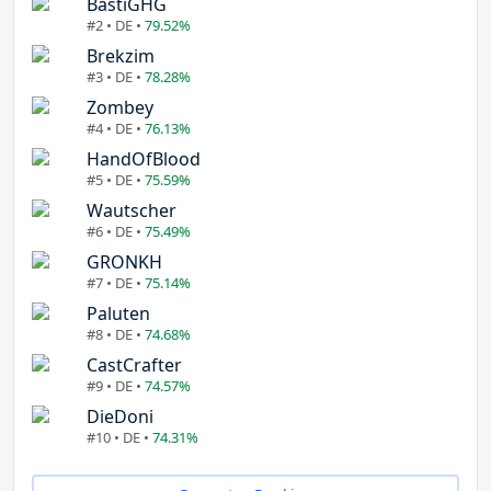
BastiGHG
#2 • DE •
79.52%
Brekzim
#3 • DE •
78.28%
Zombey
#4 • DE •
76.13%
HandOfBlood
#5 • DE •
75.59%
Wautscher
#6 • DE •
75.49%
GRONKH
#7 • DE •
75.14%
Paluten
#8 • DE •
74.68%
CastCrafter
#9 • DE •
74.57%
DieDoni
#10 • DE •
74.31%