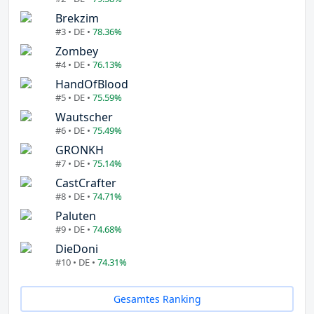
Brekzim
#3 • DE •
78.36%
Zombey
#4 • DE •
76.13%
HandOfBlood
#5 • DE •
75.59%
Wautscher
#6 • DE •
75.49%
GRONKH
#7 • DE •
75.14%
CastCrafter
#8 • DE •
74.71%
Paluten
#9 • DE •
74.68%
DieDoni
#10 • DE •
74.31%
Gesamtes Ranking