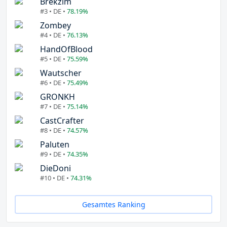
Brekzim
#3 • DE •
78.19%
Zombey
#4 • DE •
76.13%
HandOfBlood
#5 • DE •
75.59%
Wautscher
#6 • DE •
75.49%
GRONKH
#7 • DE •
75.14%
CastCrafter
#8 • DE •
74.57%
Paluten
#9 • DE •
74.35%
DieDoni
#10 • DE •
74.31%
Gesamtes Ranking