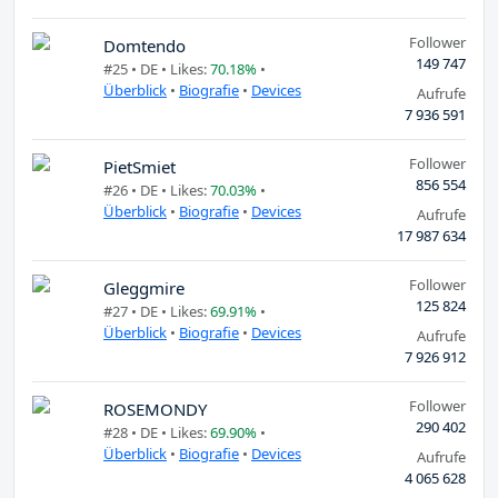
Follower
Domtendo
149 747
#25 •
DE
• Likes:
70.18%
•
Überblick
•
Biografie
•
Devices
Aufrufe
7 936 591
Follower
PietSmiet
856 554
#26 •
DE
• Likes:
70.03%
•
Überblick
•
Biografie
•
Devices
Aufrufe
17 987 634
Follower
Gleggmire
125 824
#27 •
DE
• Likes:
69.91%
•
Überblick
•
Biografie
•
Devices
Aufrufe
7 926 912
Follower
ROSEMONDY
290 402
#28 •
DE
• Likes:
69.90%
•
Überblick
•
Biografie
•
Devices
Aufrufe
4 065 628