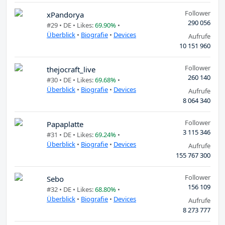
Follower
xPandorya
290 056
#29 •
DE
• Likes:
69.90%
•
Überblick
•
Biografie
•
Devices
Aufrufe
10 151 960
Follower
thejocraft_live
260 140
#30 •
DE
• Likes:
69.68%
•
Überblick
•
Biografie
•
Devices
Aufrufe
8 064 340
Follower
Papaplatte
3 115 346
#31 •
DE
• Likes:
69.24%
•
Überblick
•
Biografie
•
Devices
Aufrufe
155 767 300
Follower
Sebo
156 109
#32 •
DE
• Likes:
68.80%
•
Überblick
•
Biografie
•
Devices
Aufrufe
8 273 777