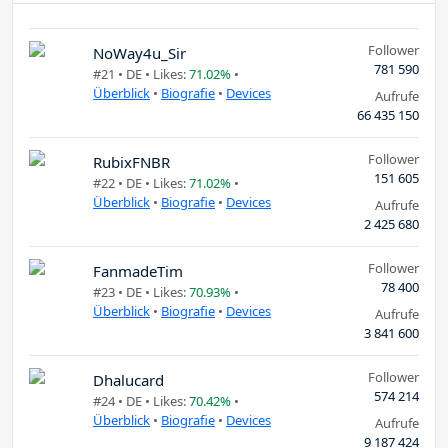
Follower
NoWay4u_Sir
781 590
#21 •
DE
• Likes:
71.02%
•
Überblick
•
Biografie
•
Devices
Aufrufe
66 435 150
Follower
RubixFNBR
151 605
#22 •
DE
• Likes:
71.02%
•
Überblick
•
Biografie
•
Devices
Aufrufe
2 425 680
Follower
FanmadeTim
78 400
#23 •
DE
• Likes:
70.93%
•
Überblick
•
Biografie
•
Devices
Aufrufe
3 841 600
Follower
Dhalucard
574 214
#24 •
DE
• Likes:
70.42%
•
Überblick
•
Biografie
•
Devices
Aufrufe
9 187 424