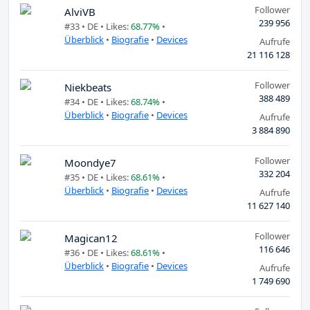
Follower
AlviVB
239 956
#33 •
DE
• Likes:
68.77%
•
Überblick
•
Biografie
•
Devices
Aufrufe
21 116 128
Follower
Niekbeats
388 489
#34 •
DE
• Likes:
68.74%
•
Überblick
•
Biografie
•
Devices
Aufrufe
3 884 890
Follower
Moondye7
332 204
#35 •
DE
• Likes:
68.61%
•
Überblick
•
Biografie
•
Devices
Aufrufe
11 627 140
Follower
Magican12
116 646
#36 •
DE
• Likes:
68.61%
•
Überblick
•
Biografie
•
Devices
Aufrufe
1 749 690