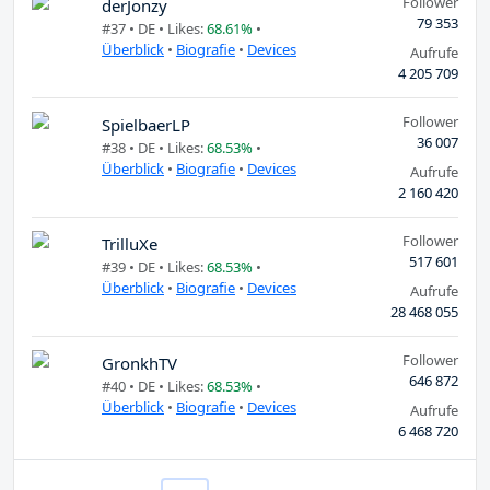
Follower
derJonzy
79 353
#37 •
DE
• Likes:
68.61%
•
Überblick
•
Biografie
•
Devices
Aufrufe
4 205 709
Follower
SpielbaerLP
36 007
#38 •
DE
• Likes:
68.53%
•
Überblick
•
Biografie
•
Devices
Aufrufe
2 160 420
Follower
TrilluXe
517 601
#39 •
DE
• Likes:
68.53%
•
Überblick
•
Biografie
•
Devices
Aufrufe
28 468 055
Follower
GronkhTV
646 872
#40 •
DE
• Likes:
68.53%
•
Überblick
•
Biografie
•
Devices
Aufrufe
6 468 720