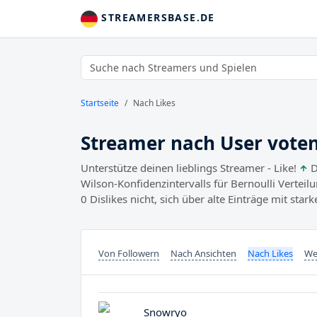
STREAMERSBASE.DE
Startseite
Nach Likes
Streamer nach User vote
Unterstütze deinen lieblings Streamer - Like!
D
Wilson-Konfidenzintervalls für Bernoulli Verteil
0 Dislikes nicht, sich über alte Einträge mit sta
Von Followern
Nach Ansichten
Nach Likes
We
Snowryo