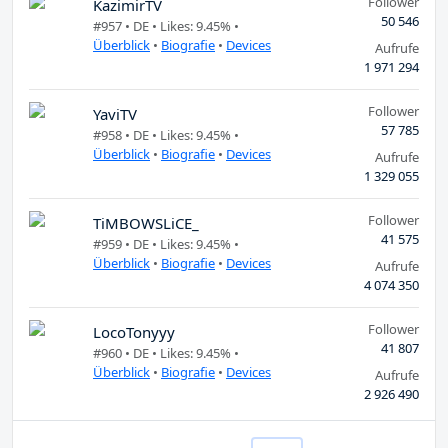
Follower
KazimirTV
50 546
#957 •
DE
• Likes: 9.45% •
Überblick
•
Biografie
•
Devices
Aufrufe
1 971 294
Follower
YaviTV
57 785
#958 •
DE
• Likes: 9.45% •
Überblick
•
Biografie
•
Devices
Aufrufe
1 329 055
Follower
TiMBOWSLiCE_
41 575
#959 •
DE
• Likes: 9.45% •
Überblick
•
Biografie
•
Devices
Aufrufe
4 074 350
Follower
LocoTonyyy
41 807
#960 •
DE
• Likes: 9.45% •
Überblick
•
Biografie
•
Devices
Aufrufe
2 926 490