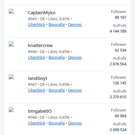
Follower
CaptainMyko
88 187
#945 •
DE
• Likes: 9.45% •
Überblick
•
Biografie
•
Devices
Aufrufe
4 144 789
Follower
knattercrew
62 534
#946 •
DE
• Likes: 9.45% •
Überblick
•
Biografie
•
Devices
Aufrufe
2 876 564
Follower
landibsyt
126 145
#947 •
DE
• Likes: 9.45% •
Überblick
•
Biografie
•
Devices
Aufrufe
2 270 610
Follower
timgabel95
60 964
#948 •
DE
• Likes: 9.45% •
Überblick
•
Biografie
•
Devices
Aufrufe
2 499 524