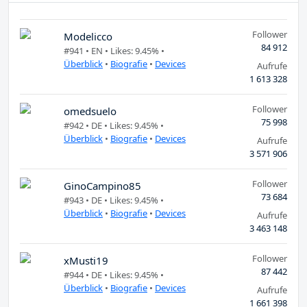
Follower
Modelicco
84 912
#941 •
EN
• Likes: 9.45% •
Überblick
•
Biografie
•
Devices
Aufrufe
1 613 328
Follower
omedsuelo
75 998
#942 •
DE
• Likes: 9.45% •
Überblick
•
Biografie
•
Devices
Aufrufe
3 571 906
Follower
GinoCampino85
73 684
#943 •
DE
• Likes: 9.45% •
Überblick
•
Biografie
•
Devices
Aufrufe
3 463 148
Follower
xMusti19
87 442
#944 •
DE
• Likes: 9.45% •
Überblick
•
Biografie
•
Devices
Aufrufe
1 661 398