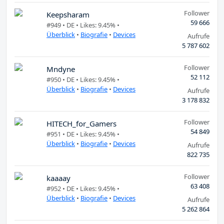
Follower
Keepsharam
59 666
#949 •
DE
• Likes: 9.45% •
Überblick
•
Biografie
•
Devices
Aufrufe
5 787 602
Follower
Mndyne
52 112
#950 •
DE
• Likes: 9.45% •
Überblick
•
Biografie
•
Devices
Aufrufe
3 178 832
Follower
HITECH_for_Gamers
54 849
#951 •
DE
• Likes: 9.45% •
Überblick
•
Biografie
•
Devices
Aufrufe
822 735
Follower
kaaaay
63 408
#952 •
DE
• Likes: 9.45% •
Überblick
•
Biografie
•
Devices
Aufrufe
5 262 864