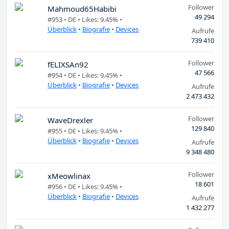
Follower
Mahmoud65Habibi
49 294
#953 •
DE
• Likes: 9.45% •
Überblick
•
Biografie
•
Devices
Aufrufe
739 410
Follower
fELIXSAn92
47 566
#954 •
DE
• Likes: 9.45% •
Überblick
•
Biografie
•
Devices
Aufrufe
2 473 432
Follower
WaveDrexler
129 840
#955 •
DE
• Likes: 9.45% •
Überblick
•
Biografie
•
Devices
Aufrufe
9 348 480
Follower
xMeowlinax
18 601
#956 •
DE
• Likes: 9.45% •
Überblick
•
Biografie
•
Devices
Aufrufe
1 432 277